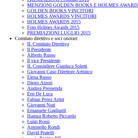
MENZIONI GOLDEN BOOKS E HOLMES AWARD
GOLDEN BOOKS VINCITORI
HOLMES AWARDS VINCITORI
HOLMES AWARDS 2015
Foto Holmes Awards 2015
PREMIAZIONI LUGLIO 2015
Comitato direttivo e soci onorari
IL Comitato Direttivo
Il Presidente
Alfredo Russo
Il vice Presidente
IL Consigliere Gianluca Soletti
Giovanni Caso Direttore Artistico
Elena Russo
Diego Atzori
Andrea Pressenda
Erri De Luca
Fabian Perez Artist
Giovanni Nuti
Emanuele Gagliardi
Hamza Roberto Piccardo
Luigi Rossi
Antonello Rondi
David Pratelli