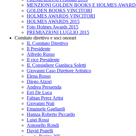
MENZIONI GOLDEN BOOKS E HOLMES AWARD
GOLDEN BOOKS VINCITORI
HOLMES AWARDS VINCITORI
HOLMES AWARDS 2015
Foto Holmes Awards 2015
PREMIAZIONI LUGLIO 2015
Comitato direttivo e soci onorari
IL Comitato Direttivo
Il Presidente
Alfredo Russo
Il vice Presidente
IL Consigliere Gianluca Soletti
Giovanni Caso Direttore Artistico
Elena Russo
Diego Atzori
Andrea Pressenda
Erri De Luca
Fabian Perez Artist
Giovanni Nuti
Emanuele Gagliardi
Hamza Roberto Piccardo
Luigi Rossi
Antonello Rondi
David Pratelli