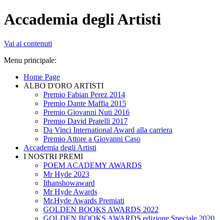
Accademia degli Artisti
Vai ai contenuti
Menu principale:
Home Page
ALBO D'ORO ARTISTI
Premio Fabian Perez 2014
Premio Dante Maffia 2015
Premio Giovanni Nuti 2016
Premio David Pratelli 2017
Da Vinci International Award alla carriera
Premio Attore a Giovanni Caso
Accademia degli Artisti
I NOSTRI PREMI
POEM ACADEMY AWARDS
Mr Hyde 2023
Ithanshowaward
Mr Hyde Awards
Mr.Hyde Awards Premiati
GOLDEN BOOKS AWARDS 2022
GOLDEN BOOKS AWARDS edizione Speciale 2020