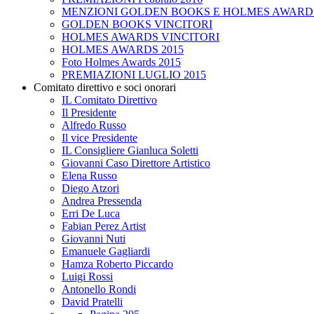
MENZIONI GOLDEN BOOKS E HOLMES AWARD
GOLDEN BOOKS VINCITORI
HOLMES AWARDS VINCITORI
HOLMES AWARDS 2015
Foto Holmes Awards 2015
PREMIAZIONI LUGLIO 2015
Comitato direttivo e soci onorari
IL Comitato Direttivo
Il Presidente
Alfredo Russo
Il vice Presidente
IL Consigliere Gianluca Soletti
Giovanni Caso Direttore Artistico
Elena Russo
Diego Atzori
Andrea Pressenda
Erri De Luca
Fabian Perez Artist
Giovanni Nuti
Emanuele Gagliardi
Hamza Roberto Piccardo
Luigi Rossi
Antonello Rondi
David Pratelli