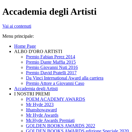
Accademia degli Artisti
Vai ai contenuti
Menu principale:
Home Page
ALBO D'ORO ARTISTI
Premio Fabian Perez 2014
Premio Dante Maffia 2015
Premio Giovanni Nuti 2016
Premio David Pratelli 2017
Da Vinci International Award alla carriera
Premio Attore a Giovanni Caso
Accademia degli Artisti
I NOSTRI PREMI
POEM ACADEMY AWARDS
Mr Hyde 2023
Ithanshowaward
Mr Hyde Awards
Mr.Hyde Awards Premiati
GOLDEN BOOKS AWARDS 2022
GOLDEN BOOKS AWARDS edizione Speciale 2020