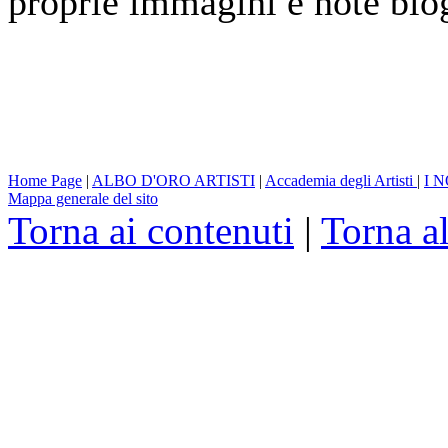
proprie immagini e note bio
Home Page
|
ALBO D'ORO ARTISTI
|
Accademia degli Artisti
|
I 
Mappa generale del sito
Torna ai contenuti
|
Torna a