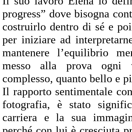
Il suo lavoro Elena lo def
progress” dove bisogna con
costruirlo dentro di sé e poi
per iniziare ad interpreta
mantenere l’equilibrio me
messo alla prova ogni v
complesso, quanto bello e p
Il rapporto sentimentale con
fotografia, è stato signif
carriera e la sua immagin
perché con lui è cresciuta p